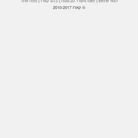
תנאי שימוש
|
carz מעודד טבעונות
|
בלוג קארז
|
מפת אתר
© קארז 2010-2017