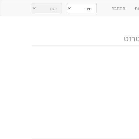
ת
התחבר
רנט