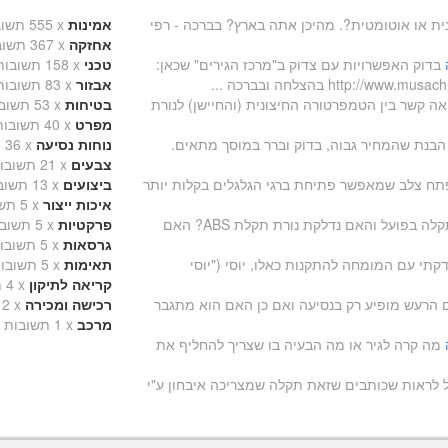
ית או אוטומטית?. מהיכן אתה בארץ? בברכה - רפי
אמינות
x
555 תשובות
אחזקה
x
367 תשובות
בדוק האפשרויות עם צדוק ב"מרכז הגירים" שכאן:
טכני
x
158 תשובות
http://w בהצלחה ובברכה ...
אבזור
x
83 תשובות
ואה קשר בין הטמפרטורה החיצונית (והחיישן) לנורת
בטיחות
x
53 תשובות
מפרט
x
40 תשובות
בנת שהמחיר גבוה, בדוק וברר במוסך מתאים.
נוחות נסיעה
x
36 תשובות
צבעים
x
21 תשובות
תח צלב שמאפשר פתיחת ברגי הגלגלים בקלות יותר
ביצועים
x
13 תשובות
איכות ייצור
x
5 תשובות
מה התקלה בפועל והאם נדלקת נורת תקלת ABS? האם
פרקטיות
x
5 תשובות
גרסאות
x
5 תשובות
קתי עם המומחה להתקנות כאלו, יוסי ("יוסי
תאימות
x
5 תשובות
קריאה לתיקון
x
4 תשובות
הרעש מופיע רק בנסיעה ואם כן האם הוא מתגבר
רכישה ומכירה
x
2 תשובות
מרכב
x
1 תשובות
מה קרה לגיר או מה הבעיה בו שצריך להחליף את
 לראות שכותבים שזאת תקלה שמצריכה איבחון ע"י