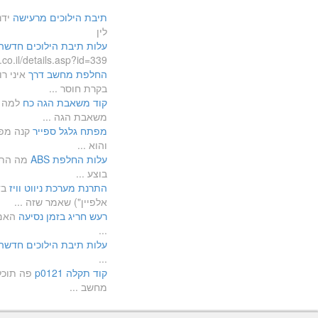
תיבת הילוכים מרעישה
ידנ
לין
עלות תיבת הילוכים חדשה
ww.musach.co.il/details.asp?id=339
החלפת מחשב דרך
איני ר
בקרת חוסר ...
קוד משאבת הגה כח
למה ה
משאבת הגה ...
מפתח גלגל ספייר
קנה מפ
והוא ...
עלות החלפת ABS
בוצע ...
התרנת מערכת ניווט וויז
בד
אלפיין") שאמר שזה ...
רעש חריג בזמן נסיעה
האם 
...
עלות תיבת הילוכים חדשה
...
קוד תקלה p0121
פה תוכל
מחשב ...