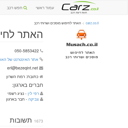
עמוד ראשי
חפש רכב
חוות דעת רכב
carz.co.il
>
האתר לחיפוש מוסכים ושרותי רכב
האתר לחיפ
050-5853422
אתר האינטרנט של האתר
erl@bezeqint.net
כתובת: רמת השרון
חברים בארגון:
רפי לין
-
נציג רשמי
צביקה
-
חבר בארגון
תשובות
1673