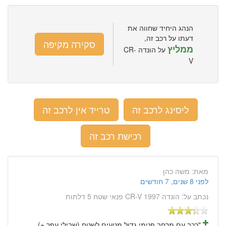
הנהג היחיד שחווה את
דעתו על רכב זה,
סקירה מקיפה
ממליץ
על הונדה CR-
V
ליסינג לרכב זה
טרייד אין לרכב זה
רכישת רכב זה
מאת:
משה כהן
לפני 8 שנים, 7 חודשים
נכתב על:
הונדה CR-V 1997 פנאי שטח 5 דלתות
"רכב עם מרחב פנימי גדול מטעים לשטח (שבילי עפר +)