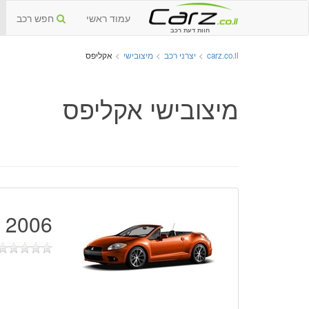
עמוד ראשי
חפש רכב
חוות דעת רכב
carz.co.il
>
יצרני רכב
>
מיצובישי
>
אקליפס
מיצובישי אקליפס
2006 - 2010