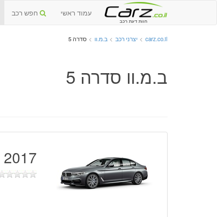
עמוד ראשי
חפש רכב
חוות דעת רכב
carz.co.il
>
יצרני רכב
>
ב.מ.וו
>
סדרה 5
ב.מ.וו סדרה 5
2017 - 2018