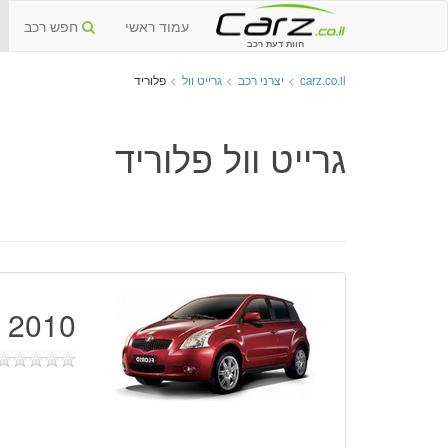
עמוד ראשי
חפש רכב
חוות דעת רכב
carz.co.il
>
יצרני רכב
>
גרייט וול
>
פלוריד
גרייט וול פלוריד
2010