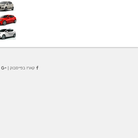
קארז בפייסבוק
|
ק