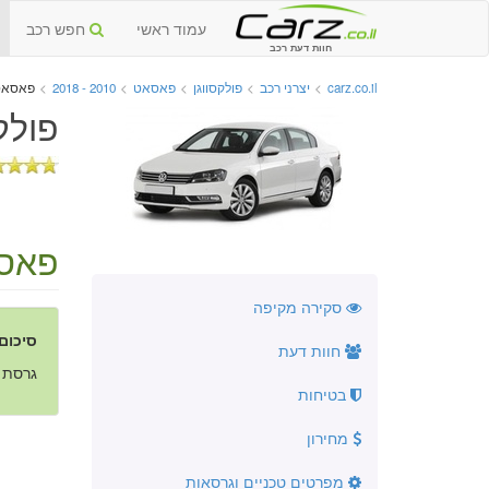
עמוד ראשי
חפש רכב
חוות דעת רכב
carz.co.il
>
יצרני רכב
>
פולקסווגן
>
פאסאט
>
2010 - 2018
>
פאסאט C
פולקס
פאסא
סקירה מקיפה
סיכום
חוות דעת
גרסת הCC הינה גרסת יוקרה של הפאס
בטיחות
מחירון
מפרטים טכניים וגרסאות