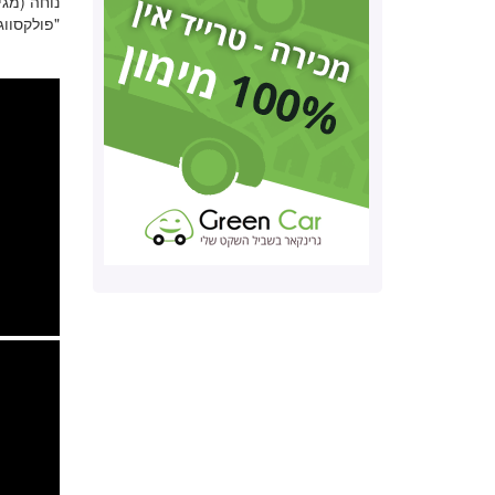
"פולקסווגן CC