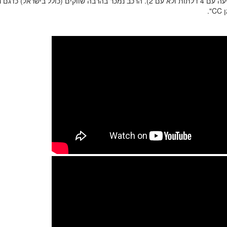
נוחה (מגיעה עם 4 דלתות ולא עם 2). הרכב נמכר בהרבה שווקים (כולל בישרא
".