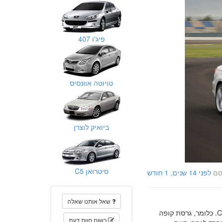
פיג'ו 407
טויוטה אוונסיס
ביואיק לוצרן
סיטרואן C5
סם
לפני 14 שנים, 1 חודש
שאל אותנו שאלה
גרסה זו הינה גרסת קופה בעלת 4 דלתות. פירוש הצירוף CC הינו - COMFORT COUPE. כלומר, גרסת קופה
רשום חוות דעת