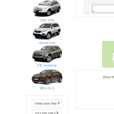
פורד אדג'
קיה סורנטו
אינפיניטי FX
יבות)
ב.מ.וו X6
שאל אותנו שאלה
רשום חוות דעת