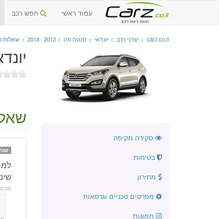
עמוד ראשי
חפש רכב
חוות דעת רכב
carz.co.il
>
יצרני רכב
>
יונדאי
>
סנטה פה
>
2012 - 2018
>
שאלות ו
יונדאי
שאלה:
סקירה מקיפה
שנתו
בטיחות
שינו
מחירון
פורס
מפרטים טכניים וגרסאות
תמונות
פו