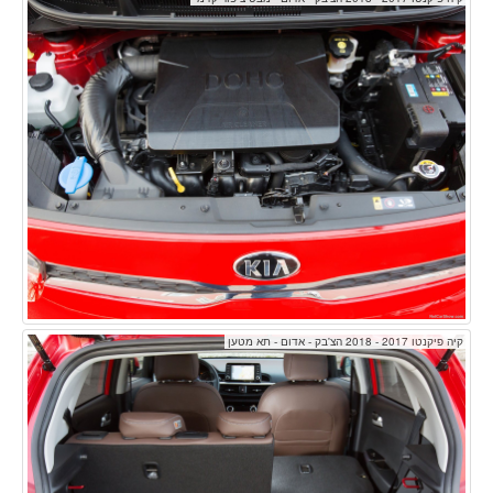
קיה פיקנטו 2017 - 2018 הצ'בק - אדום - תא מטען