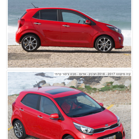
קיה פיקנטו 2017 - 2018 הצ'בק - אדום - מבט ציפור קדמי