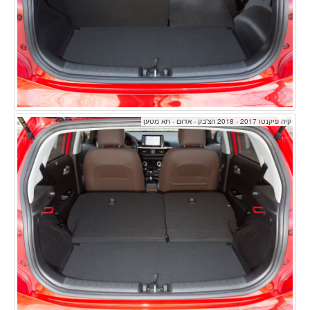
קיה פיקנטו 2017 - 2018 הצ'בק - אדום - תא מטען