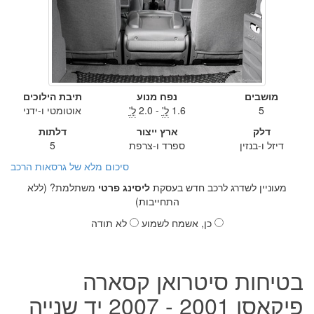
מושבים
נפח מנוע
תיבת הילוכים
5
1.6
ל'
- 2.0
ל'
אוטומטי ו-ידני
דלק
ארץ ייצור
דלתות
דיזל ו-בנזין
ספרד ו-צרפת
5
סיכום מלא של גרסאות הרכב
מעוניין לשדרג לרכב חדש בעסקת
ליסינג פרטי
משתלמת? (ללא
התחייבות)
כן, אשמח לשמוע
לא תודה
בטיחות סיטרואן קסארה
פיקאסו 2001 - 2007 יד שנייה