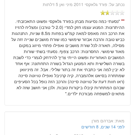
נכתב על:
פורד גלאקסי 2011 מיני ואן 5 דלתות
"נסעתי כמה נסיעות מבחן בפורד גלאקסי ופשוט התאכזבתי.
ההיתרונות: המנוע עצמו חזק למדי (2.0 ל' טורבו) ומצליח להזיז
את הרכב הזה מאפס למאה קמ"ש בפחות מ8.5 שניות, התנהגות
כביש טובה והרבה אבזור שימושי כמו שורת מושבים שנייה זזה על
מסילה, תאורה לכל שורת מושבים ואפילו פתחי מיזוג במקום
מאוד שימושי. החסרונות: הרכב צפוף. נסעתי בשתי שורות
המושבים האחוריות ופשוט הייתי צריך להידחק לגמרי כדי לשבת
בשורה השלישית ותא המטען הגדול בשורה התחתונה: אף אחד
לא יבין למה אני כתבתי את זה בתור שלילי. אבל. זה מיניוואן
שמתחרה בסיאט אלהמברה, קיה קרניבל ואפילו טויוטה סיינה
(ראו חוות דעת על טויוטה סיינה) והרכב הזה נופל בכל הסעיפים
שבהם המתחרות קיבלו ביקורות טובות. ולכן אני חושב שזה לא
מתאים למשפחה מבורכת ילדים."
מאת:
אברהם מורן
לפני 14 שנים, 8 חודשים