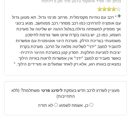
נכתב על:
פורד גלאקסי 2010 מיני ואן 5 דלתות
" רכב עם נוחיות מקסימלית. מרחב פנימי גדול. תא מטען גדול
עם אופציה להרחיבו כמו רכב מסחרי.רכב ממוחשב. מנוע בינוני
אך מספיק למשפחה גדולה.בגלגל ההגה יש שליטה על מערכת
השמע, כמו כן, יש בהגה בקרת שיוט אשר גורמת לחיסכון
משמעותי בצריכת הדלק. מערכת היגוי אוטומטית עם אפשרות
להעביר למצב "ידני" לשליטה מלאה על הרכב. מערכת בקרת
יציבות למניעת החלקות. חסרון קטן במערכת ההיגוי הידנית-
כאשר מעבירים למצב "ידני" אין אפשרות לראות באיזה הילוך
נמצאים באותו רגע, אלא רק לאחר שמעלים או מורידים הילוך. "
מעוניין לשדרג לרכב חדש בעסקת
ליסינג פרטי
משתלמת? (ללא
התחייבות)
כן, אשמח לשמוע
לא תודה