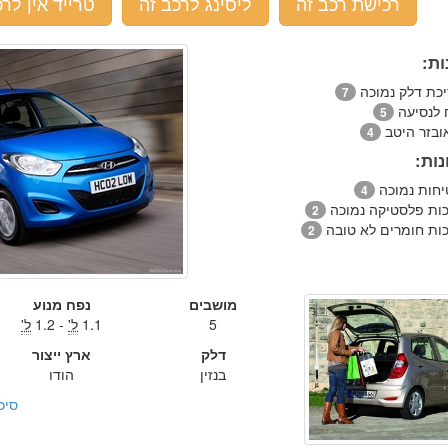
רכישת רכב זה
ליסינג לרכב זה
טרייד אין לרכ
ות:
יכת דלק נמוכה
7
ח לנסיעה
5
ובזר היטב
4
ות:
יחות נמוכה
4
כות פלסטיקה נמוכה
2
כות חומרים לא טובה
2
מושבים
נפח מנוע
5
1.1
ל'
- 1.2
ל'
דלק
ארץ ייצור
בנזין
הודו
סיכ