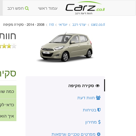
עמוד ראשי
חפש רכב
חוות דעת רכב
carz.co.il
>
יצרני רכב
>
יונדאי
>
i10
>
2008 - 2014 - סקירה מקיפה
חוות
סקיר
סקירה מקיפה
כמה שוו
חוות דעת
כדאי לק
בטיחות
איך הוא
מחירון
מפרטים טכניים וגרסאות