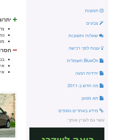
תמונות
יתרונ
צבעים
צר
נו
שאלות ותשובות
מא
עצות לפני רכישה
חסרונ
בט
BlueOn חשמלית
אי
אי
יחידות הנעה
מה חדש ב-2011
תא מטען
מידע באתרים נוספים
עשוי גם לעניין אותך: