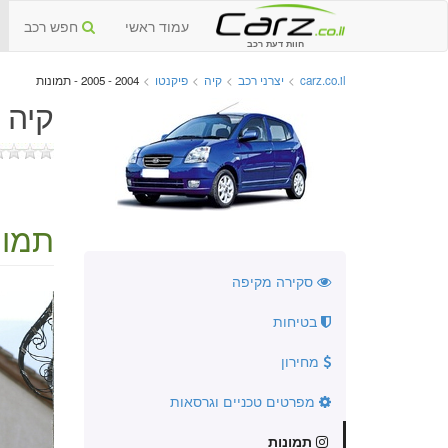
עמוד ראשי
חפש רכב
חוות דעת רכב
carz.co.il
>
יצרני רכב
>
קיה
>
פיקנטו
>
2004 - 2005 - תמונות
קיה פיק
תמונ
סקירה מקיפה
בטיחות
מחירון
מפרטים טכניים וגרסאות
תמונות