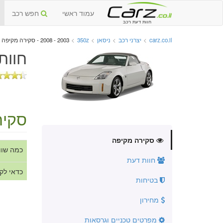
עמוד ראשי
חפש רכב
חוות דעת רכב
carz.co.il
>
יצרני רכב
>
ניסאן
>
350z
>
2003 - 2008 - סקירה מקיפה
חוות
סקיר
סקירה מקיפה
כמה שוו
חוות דעת
כדאי לק
בטיחות
מחירון
מפרטים טכניים וגרסאות