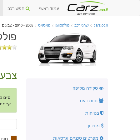
עמוד ראשי
חפש רכב
חוות דעת רכב
carz.co.il
>
יצרני רכב
>
פולקסווגן
>
פאסאט
>
2005 - 2010 - צבעים
פולקסו
צבעי
סקירה מקיפה
סיכום
חוות דעת
קיימים 8 צבעים ב- 30 גווני
בטיחות
מחירון
מפרטים טכניים וגרסאות
חום, 