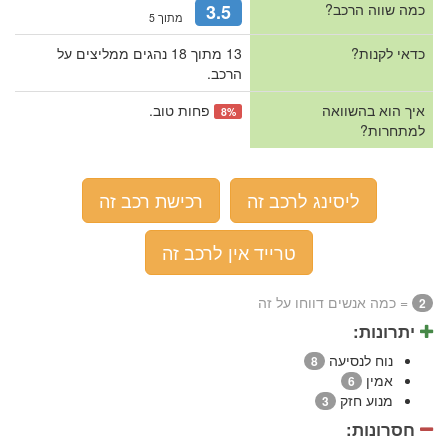
כמה שווה הרכב?
3.5
מתוך 5
כדאי לקנות?
13 מתוך 18 נהגים ממליצים על
הרכב.
איך הוא בהשוואה
פחות טוב.
8%
למתחרות?
ליסינג לרכב זה
רכישת רכב זה
טרייד אין לרכב זה
= כמה אנשים דווחו על זה
2
יתרונות:
נוח לנסיעה
8
אמין
6
מנוע חזק
3
חסרונות: