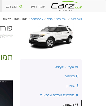
עמוד ראשי
חפש רכב
חוות דעת רכב
carz.co.il
>
יצרני רכב
>
פורד
>
אקספלורר
>
2011 - 2018 - תמונות
פורד א
תמונ
סקירה מקיפה
בטיחות
מחירון
מפרטים טכניים וגרסאות
תמונות