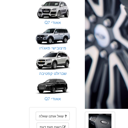
אאודי Q7
מיצובישי פאג'רו
שברולט קפטיבה
אאודי Q7
שאל אותנו שאלה
רשום חוות דעת