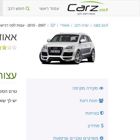
עמוד ראשי
חפש רכב
חוות דעת רכב
carz.co.il
>
יצרני רכב
>
אאודי
>
Q7
>
2007 - 2015 - עצות לפני רכישה
אאודי Q7 יד שנייה 7
עצות
סקירה מקיפה
טרם הספקנ
חוות דעת
יש לך שא
בטיחות
מחירון
מפרטים טכניים וגרסאות