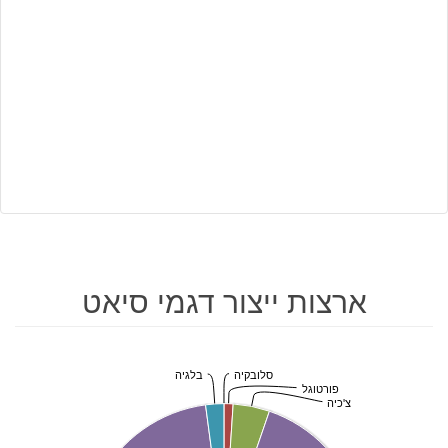
ארצות ייצור דגמי סיאט
סלובקיה
בלגיה
פורטוגל
צ'כיה