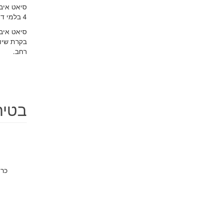
סיאט איב
4 בלמי דיסק, תזכורת לחגורות בטיחות ומערכות בטיחות נוספות.
סיאט איבי
בקרת שיו
רחב.
בטיחות 
כרי