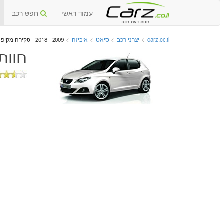
עמוד ראשי
חפש רכב
חוות דעת רכב
carz.co.il
>
יצרני רכב
>
סיאט
>
איביזה
>
2009 - 2018 - סקירה מקיפה
חוות