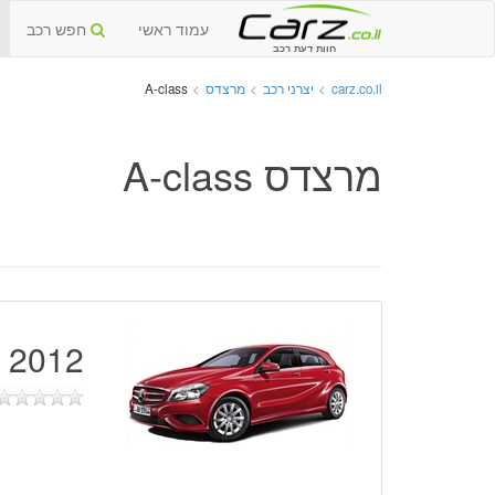
עמוד ראשי
חפש רכב
חוות דעת רכב
carz.co.il
>
יצרני רכב
>
מרצדס
>
A-class
מרצדס A-class
2012 - 2018