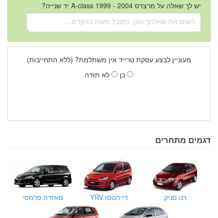
יש לך שאלה על מרצדס A-class 1999 - 2004 יד שנייה?
מעוניין לבצע עסקת טרייד אין משתלמת? (ללא התחייבות)
כן
לא תודה
דגמים מתחרים
רנו סניק
דייהטסו YRV
מאזדה פרמסי