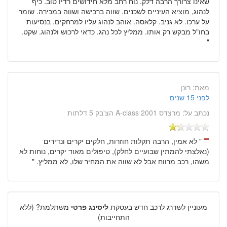
שאינו צרורך הרבה דלק. נוח רחב מלא חידושים רדיו טוב. כיף
לנהוג, מוציא העיניים לשכנים. שווה ברכישה ושווה במכירה. שומר
על ערכו. לא גניב. קלאסה. אוהב לנהוג עליו למרחקים. בנסיעות
בחו"ל מבקש רק אותו. ממליץ לכל נהג. כדאי לרכוש ולנהוג. שקט.
"
מאת:
רונן
לפני 15 שנים
נכתב על:
מרצדס A-class 2001 הצ'בק 5 דלתות
" לא אמין, הרבה תקלות חוזרות, חלקים יקרים ונדירים
(נאלצתי להמתין שבועיים לחלק), טיפולים מאוד יקרים, נוחות לא
משהו, רכב מרווח אבל לא שווה את המחיר שלו, לא ממליץ. "
מעוניין לשדרג לרכב חדש בעסקת
ליסינג פרטי
משתלמת? (ללא
התחייבות)