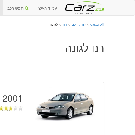
עמוד ראשי
חפש רכב
חוות דעת רכב
carz.co.il
>
יצרני רכב
>
רנו
>
לגונה
רנו לגונה
2001 - 2007