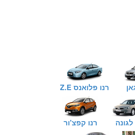
אן
רנו פלואנס Z.E
 לגונה
רנו קפצ'ור