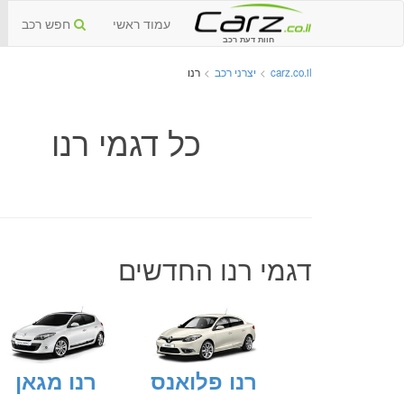
עמוד ראשי
חפש רכב
חוות דעת רכב
carz.co.il
>
יצרני רכב
>
רנו
כל דגמי רנו
דגמי רנו החדשים
רנו פלואנס
רנו מגאן