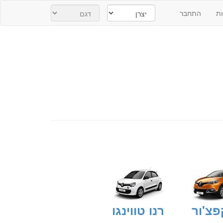
ת
התחבר
פצ'ור
רנו טווינגו