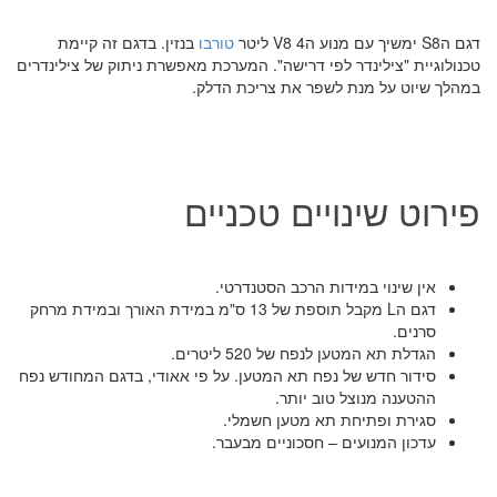
דגם הS8 ימשיך עם מנוע הV8 4 ליטר
טורבו
בנזין. בדגם זה קיימת
טכנולוגיית "צילינדר לפי דרישה". המערכת מאפשרת ניתוק של צילינדרים
במהלך שיוט על מנת לשפר את צריכת הדלק.
פירוט שינויים טכניים
אין שינוי במידות הרכב הסטנדרטי.
דגם הL מקבל תוספת של 13 ס"מ במידת האורך ובמידת מרחק
סרנים.
הגדלת תא המטען לנפח של 520 ליטרים.
סידור חדש של נפח תא המטען. על פי אאודי, בדגם המחודש נפח
ההטענה מנוצל טוב יותר.
סגירת ופתיחת תא מטען חשמלי.
עדכון המנועים – חסכוניים מבעבר.