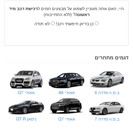
היי, האם אתה מעוניין לשמוע על מבצעים חמים ל
רכישת רכב מיד
ראשונה
? (ללא התחייבות)
כן בדיוק חיפשתי רכב!
לא תודה
דגמים מתחרים
ב.מ.וו סדרה 6
אאודי A8
אאודי Q7
ב.מ.וו סדרה 7
אאודי Q7
ניסאן GT-R