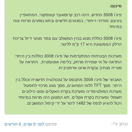
סיכום:
פיג'ו 3008 החדש, הינה רכב קרוסאובר קומפקטי, המתאפיין
בעיצוב מודרני וייחודי, במנועים חדשים ובתא נוסעים מרווח ונוח
במיוחד.
פיג'ו 3008 כוללת מנוע בנזין המשולב עם צמד מנועי דיזל צריכת
הדלק הממוצעת היא 17 ק"מ לליטר.
מערכות הבטיחות המתקדמות של פיג'ו 3008 כוללות בין היתר:
התראה על אי שמירת מרחק, בלימה אוטומטית, התראה על
סטייה מנתיב ובקרת שיוט אדפטיבית.
האבזור של פיג'ו 3008 מתבסס על טכנולוגיה חדשנית וכולל בין
היתר: מסך
TFT
ללוח המחוונים, מסך מגע מרכזי לתפעול
מערכת המולטימדיה ומערכת בקרת האקלים ומוט הילוכים
חשמלי ומערכת בקרת אקלים. תא המטען הינו מרווח במיוחד
ויכול להגיע לנפח של 1482 ליטר על ידי קיפול המושבים.
נכתב ע"י:
פורסם
לפני 9 שנים, 6 חודשים