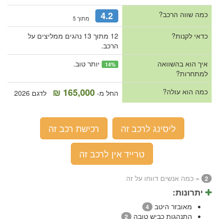
כמה שווה הרכב?
4.2
מתוך 5
כדאי לקנות?
12 מתוך 13 נהגים ממליצים על
הרכב.
איך הוא בהשוואה
יותר טוב.
14%
למתחרות?
165,000 ₪
כמה הוא עולה?
החל מ-
לדגם 2026
ליסינג לרכב זה
רכישת רכב זה
טרייד אין לרכב זה
= כמה אנשים דווחו על זה
2
יתרונות:
מאובזר היטב
4
התנהגות כביש טובה
2