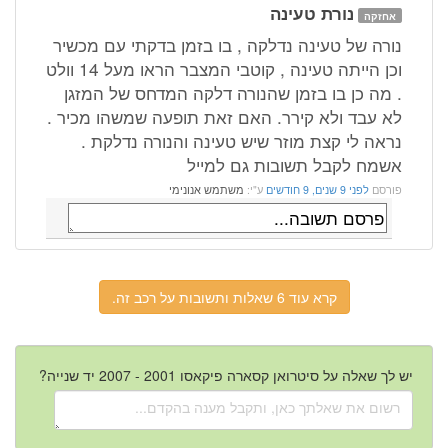
נורת טעינה
אחזקה
נורה של טעינה נדלקה , בו בזמן בדקתי עם מכשיר
וכן הייתה טעינה , קוטבי המצבר הראו מעל 14 וולט
. מה כן בו בזמן שהנורה דלקה המדחס של המזגן
לא עבד ולא קירר. האם זאת תופעה שמשהו מכיר .
נראה לי קצת מוזר שיש טעינה והנורה נדלקת .
אשמח לקבל תשובות גם למייל
פורסם
לפני 9 שנים, 9 חודשים
ע"י:
משתמש אנונימי
קרא עוד 6 שאלות ותשובות על רכב זה.
יש לך שאלה על סיטרואן קסארה פיקאסו 2001 - 2007 יד שנייה?