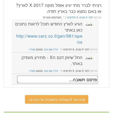
רציתי לברר מתי יגיע אופל מוקה X 2017 לארץ?
או באם נמצא כבר בארץ תודה.
פורסם
לפני 9 שנים, 8 חודשים
ע"י:
משתמש אנונימי
הגיע לארץ החודש תוכל לראות נתונים
כאן באתר
http://www.carz.co.il/gen/981/spe
cs/
פורסם
לפני 9 שנים, 8 חודשים
ע"י:
עידן שם טוב
מטעם
קארז
החל שיווק דגם הX - מחירון מעודכן
באתר.
פורסם
לפני 9 שנים, 5 חודשים
ע"י:
עידן שם טוב
מטעם
קארז
קרא עוד 8 שאלות ותשובות על רכב זה.