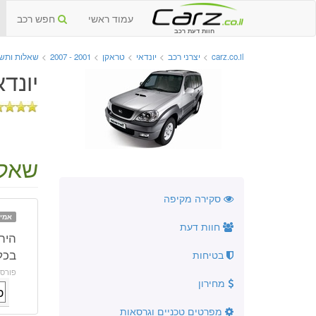
עמוד ראשי
חפש רכב
חוות דעת רכב
carz.co.il
>
יצרני רכב
>
יונדאי
>
טראקן
>
2001 - 2007
>
שאלות ותשו
יונדאי 
שאלה
סקירה מקיפה
אמינ
חוות דעת
היה
בכל
בטיחות
פורס
מחירון
מפרטים טכניים וגרסאות