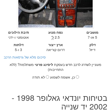
מושבים
נפח מנוע
תיבת הילוכים
5 או-7
2.5
ל'
אוטומטי ו-ידני
דלק
ארץ ייצור
דלתות
דיזל
דרום קוריאה
3 ו-5
סיכום מלא של גרסאות הרכב
מעוניין לשדרג לרכב חדש בעסקת
ליסינג פרטי
משתלמת? (ללא
התחייבות)
כן, אשמח לשמוע
לא תודה
בטיחות יונדאי גאלופר 1998 -
2002 יד שנייה