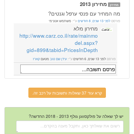
מחירון 2013
מחירון
מה המחיר עם פנסי ערפל וגנטים?
פורסם
לפני 13 שנים, 8 חודשים
ע"י:
משתמש אנונימי
מחירון מלא
http://www.carz.co.il/rate/mainmo
del.aspx?
gid=899&tabid=PricesInDepth
פורסם
לפני 13 שנים, 6 חודשים
ע"י:
עידן שם טוב
מטעם
קארז
קרא עוד 37 שאלות ותשובות על רכב זה.
יש לך שאלה על פולקסווגן גולף 2013 - 2018 החדשה?