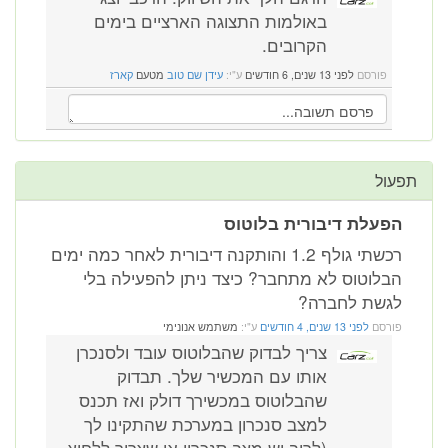
באולמות התצוגה הארציים בימים
הקרובים.
פורסם
לפני 13 שנים, 6 חודשים
ע"י:
עידן שם טוב
מטעם
קארז
תפעול
הפעלת דיבורית בלוטוס
רכשתי גולף 1.2 והותקנה דיבורית לאחר כמה ימים
הבלוטוס לא מתחבר? כיצד ניתן להפעילה בלי
לגשת לחברה?
פורסם
לפני 13 שנים, 4 חודשים
ע"י:
משתמש אנונימי
צריך לבדוק שהבלוטוס עובד ולסנכרן
אותו עם המכשיר שלך. תבדוק
שהבלוטוס במכשירך דולק ואז תכנס
למצב סנכרון במערכת שהתקינו לך
(לרוב יש מצב סנכרון או שצריך ללחוץ