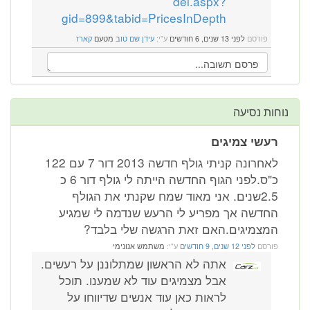
del.aspx?
gid=899&tabid=PricesInDepth
פורסם
לפני 13 שנים, 6 חודשים
ע"י:
עידן שם טוב
מטעם
קארז
נוחות נסיעה
רעשי צמיגים
לאחרונה קניתי גולף חדשה 2013 דור 7 עם 122
כ"ס.לפני הגוף החדשה הייתה לי גולף דור 6 כ
2.5שנים. אני מאוד שמח שקנתי את הגולף
החדשה אך מפריע לי הרעש שנדמה לי שמגיע
המצמיגים.האם זאת הרגשה שלי בלבד?
פורסם
לפני 12 שנים, 9 חודשים
ע"י:
משתמש אנונימי
אתה לא הראשון שמתלוננן על רעשים.
אבל מצמיגים עוד לא שמענו. תוכל
לראות כאן עוד אנשים שדיווחו על