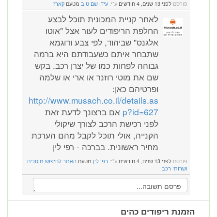
פורסם
לפני 13 שנים, 4 חודשים
ע"י:
עידן שם טוב
מטעם
קארז
לאחר קניית המכונית תוכל לבצע
החלפת הריפודים לעור אצל "אוטו
אלגנס" שביהוד, לפי צבע ודוגמא
שתבחר איתם כשעבודתם היא ברמה
גבוהה לפחות כמו של יצרן רכב. בקש
שם את מוטי רוזנר או ארי או שלמה
ופרטיהם כאן:
http://www.musach.co.il/details.as
p?id=627
אם ברצונך לדעת זאת
לפני רכישת הרכב לצורך שיקולי
הקנייה, אולי תוכל לקבל מהם הערכת
מחיר ראשונית. בברכה - רפי לין
פורסם
לפני 13 שנים, 4 חודשים
ע"י:
רפי לין
מטעם
האתר לחיפוש מוסכים
ושרותי רכב
הזמנת ריפודים כהים