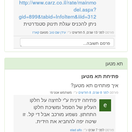
http://www.carz.co.il/rate/mainmo
del.aspx?
gid=899&tabid=InfoItem&iiid=312
ניתן להכניס עגלת תינוק סטנדרטית
פורסם
לפני 13 שנים, 5 חודשים
ע"י:
עידן שם טוב
מטעם
קארז
תא מטען
פתיחת תא מטען
איך פותחים תא מטען?
פורסם
לפני 8 שנים, 8 חודשים
ע"י:
משתמש אנונימי
פתיחה ידנית ע"י לחיצה על חלקו
העליון של הסמל ומשיכת חלקו
התחתון. נשמע מורכב אבל די קל. זו
שיטה יפה להחביא את הידית.
פורסם
לפני 7 שנים
ע"י:
elad alfo