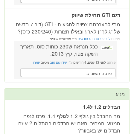
דגם GTI תחילת שיווק
מתי להערכתם צפויה להגיע ה - GTI (דור 7 חדשה
של "גולף") לארץ ובאילו תצורות (230/240 כ"ס)?
פורסם
לפני 13 שנים, 4 חודשים
ע"י:
משתמש אנונימי
ככל הנראה ש230 כוחות סוס. תאריך
השקה צפוי, קיץ 2013.
פורסם
לפני 13 שנים, 4 חודשים
ע"י:
עידן שם טוב
מטעם
קארז
מנוע
הבדלים 1.2 ל1.4
מה ההבדל בין גולף 1.2 לגולף 1.4. פרט לנפח
המנוע והמחיר. האם יש הבדלים במתלים ? איזה
הבדלים יש באבזור?