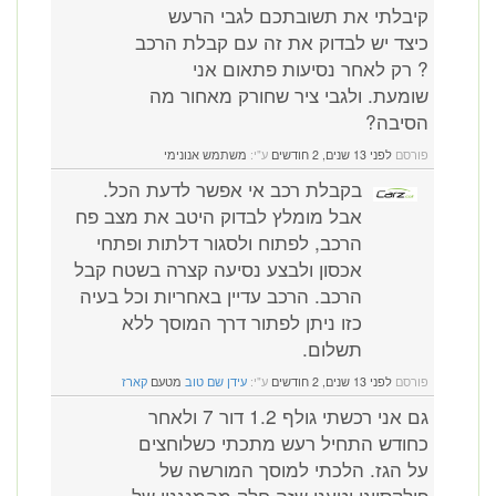
קיבלתי את תשובתכם לגבי הרעש
כיצד יש לבדוק את זה עם קבלת הרכב
? רק לאחר נסיעות פתאום אני
שומעת. ולגבי ציר שחורק מאחור מה
הסיבה?
פורסם
לפני 13 שנים, 2 חודשים
ע"י:
משתמש אנונימי
בקבלת רכב אי אפשר לדעת הכל.
אבל מומלץ לבדוק היטב את מצב פח
הרכב, לפתוח ולסגור דלתות ופתחי
אכסון ולבצע נסיעה קצרה בשטח קבל
הרכב. הרכב עדיין באחריות וכל בעיה
כזו ניתן לפתור דרך המוסך ללא
תשלום.
פורסם
לפני 13 שנים, 2 חודשים
ע"י:
עידן שם טוב
מטעם
קארז
גם אני רכשתי גולף 1.2 דור 7 ולאחר
כחודש התחיל רעש מתכתי כשלוחצים
על הגז. הלכתי למוסך המורשה של
פולקסווגן וטענו שזה חלק מהמנגנון של