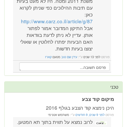
משנת 2011 ומטה. היו לא מעט בעיות
עם תיבות ההילוכים כפי שניתן לקרוא
כאן:
http://www.carz.co.il/article/g/87
אבל התיקון המדובר אמור לפתור
אותן. עדיין לא ניתן לדעת בוודאות
האם הבעיות יפתרו לחלוטין או שאולי
יצוצו בעיות חדשות.
פורסם
לפני 13 שנים
ע"י:
עידן שם טוב
מטעם
קארז
טכני
מיקום קוד צבע
היכן נימצא קוד הצבע בגולף 2016
פורסם
לפני 9 שנים, 9 חודשים
ע"י:
משתמש אנונימי
לרוב נמצא על תווית בתוך תא המטען.