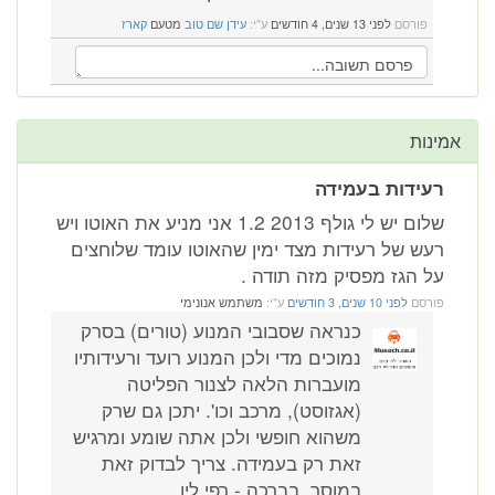
פורסם
לפני 13 שנים, 4 חודשים
ע"י:
עידן שם טוב
מטעם
קארז
אמינות
רעידות בעמידה
שלום יש לי גולף 2013 1.2 אני מניע את האוטו ויש
רעש של רעידות מצד ימין שהאוטו עומד שלוחצים
על הגז מפסיק מזה תודה .
פורסם
לפני 10 שנים, 3 חודשים
ע"י:
משתמש אנונימי
כנראה שסבובי המנוע (טורים) בסרק
נמוכים מדי ולכן המנוע רועד ורעידותיו
מועברות הלאה לצנור הפליטה
(אגזוסט), מרכב וכו'. יתכן גם שרק
משהוא חופשי ולכן אתה שומע ומרגיש
זאת רק בעמידה. צריך לבדוק זאת
במוסך. בברכה - רפי לין