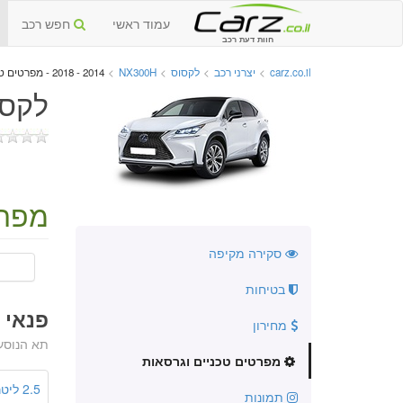
עמוד ראשי
חפש רכב
חוות דעת רכב
carz.co.il
>
יצרני רכב
>
לקסוס
>
NX300H
>
2014 - 2018 - מפרטים טכניים וגרסאות
לקסוס NX300H החדש
מפרט
סקירה מקיפה
בטיחות
פנאי שטח
מחירון
תא הנוסע
מפרטים טכניים וגרסאות
2.5 ליטר
תמונות