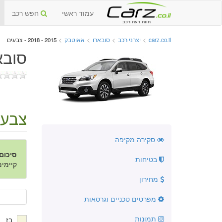
עמוד ראשי
חפש רכב
חוות דעת רכב
carz.co.il
>
יצרני רכב
>
סובארו
>
אאוטבק
>
2015 - 2018 - צבעים
סובארו
צבעי
סקירה מקיפה
סיכום
בטיחות
קיימים 2 צבעי
מחירון
מפרטים טכניים וגרסאות
תמונות
בז