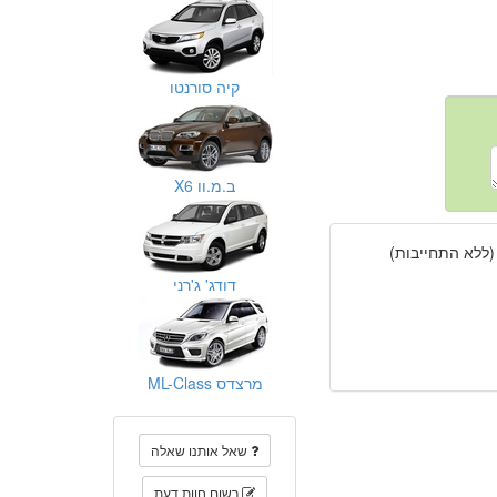
קיה סורנטו
ב.מ.וו X6
(ללא התחייבות)
דודג' ג'רני
מרצדס ML-Class
שאל אותנו שאלה
רשום חוות דעת