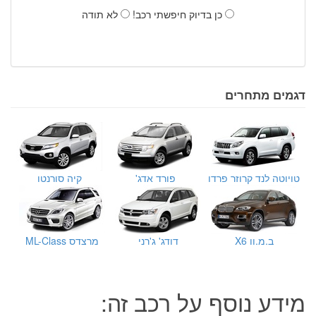
כן בדיוק חיפשתי רכב!
לא תודה
דגמים מתחרים
טויוטה לנד קרוזר פרדו
פורד אדג'
קיה סורנטו
ב.מ.וו X6
דודג' ג'רני
מרצדס ML-Class
מידע נוסף על רכב זה: