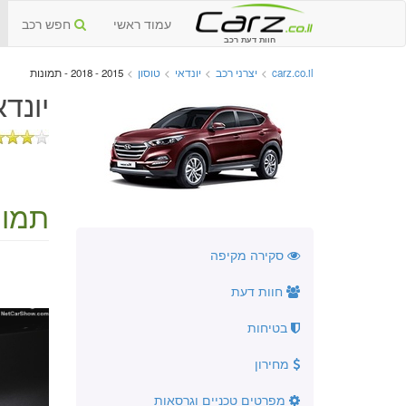
עמוד ראשי
חפש רכב
חוות דעת רכב
carz.co.il
>
יצרני רכב
>
יונדאי
>
טוסון
>
2015 - 2018 - תמונות
יונדאי
תמונ
סקירה מקיפה
חוות דעת
בטיחות
מחירון
מפרטים טכניים וגרסאות