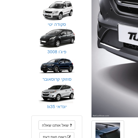
סקודה יטי
פיג'ו 3008
סוזוקי קרוסאובר
יונדאי ix35
שאל אותנו שאלה
רשום חוות דעת