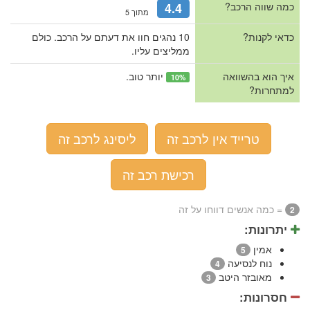
כמה שווה הרכב?
4.4
מתוך 5
כדאי לקנות?
10 נהגים חוו את דעתם על הרכב. כולם
ממליצים עליו.
איך הוא בהשוואה
יותר טוב.
10%
למתחרות?
טרייד אין לרכב זה
ליסינג לרכב זה
רכישת רכב זה
= כמה אנשים דווחו על זה
2
יתרונות:
אמין
5
נוח לנסיעה
4
מאובזר היטב
3
חסרונות: