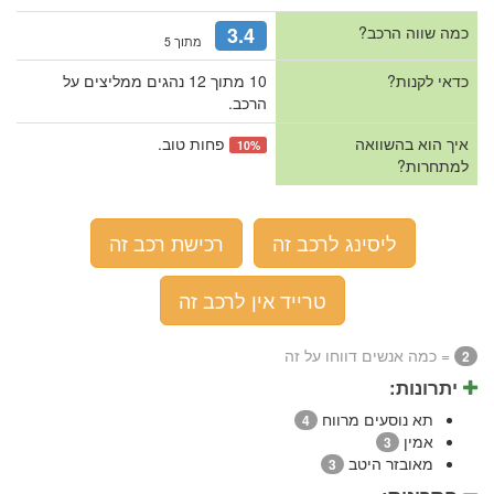
כמה שווה הרכב?
3.4
מתוך 5
כדאי לקנות?
10 מתוך 12 נהגים ממליצים על
הרכב.
איך הוא בהשוואה
פחות טוב.
10%
למתחרות?
ליסינג לרכב זה
רכישת רכב זה
טרייד אין לרכב זה
= כמה אנשים דווחו על זה
2
יתרונות:
תא נוסעים מרווח
4
אמין
3
מאובזר היטב
3