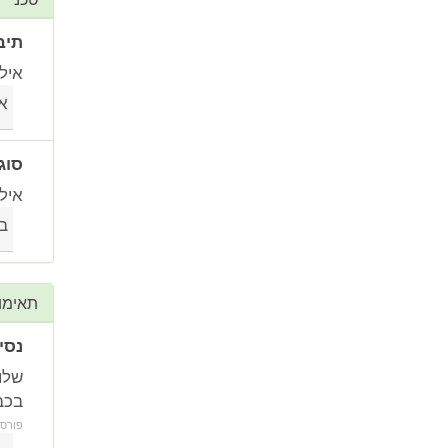
תיב
איל
או
סוג
איל
בנ
תאימו
נסי
בכביש 1, מירושלים
פורס