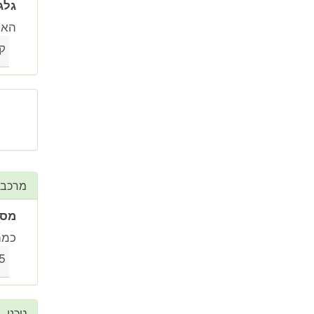
גלג
האם
ק
מרכב
מספ
כמה
5
טכני