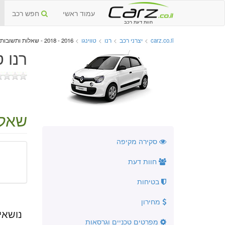
עמוד ראשי
חפש רכב
חוות דעת רכב
carz.co.il
>
יצרני רכב
>
רנו
>
טווינגו
>
2016 - 2018 - שאלות ותשובות
רנו טוו
שאלו
סקירה מקיפה
חוות דעת
בטיחות
מחירון
נושאי
מפרטים טכניים וגרסאות