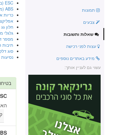
ESC (בקרת יציבות אלקטרונית)
ABS (מערכת למניעת נעילה בבלימה)
תמונות
כריות או
אפליקציית R&GO
צבעים
חלון גג
גלגלי מג
שאלות ותשובות
מספר ד
תיבות ה
עצות לפני רכישה
סוג דלק
נסיעות 
מידע באתרים נוספים
עשוי גם לעניין אותך:
בטיחו
ESC (בקרת יציבות א
האם
ק
ABS (מערכת למניעת נע