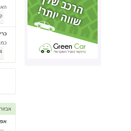
האם 
ק
כרי
כמה
4
אבזור
אפליקצ