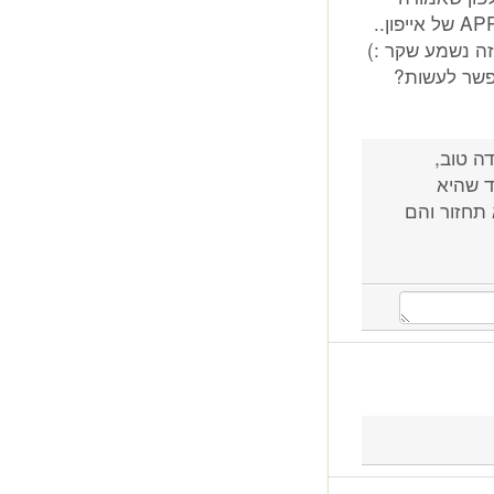
להחליף מערכת מולטימידיה אינה נמצאת ה APP STORE של אייפון..
זה נשמע שקר :)
אפשר לעשות?
ה טוב,
ד שהיא
 תחזור והם