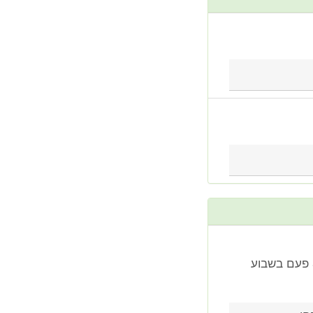
שלום רב! האם רנו טווינגו עם מנוע 0,9/90 הוא אוטו טוב לנסיעיות 5 פעם בשבוע