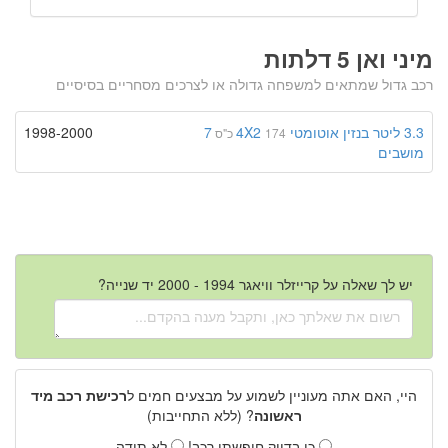
מיני ואן 5 דלתות
רכב גדול שמתאים למשפחה גדולה או לצרכים מסחריים בסיסיים
3.3 ליטר
בנזין
אוטומטי
4X2
7
1998-2000
174 כ"ס
מושבים
יש לך שאלה על קרייזלר וויאגר 1994 - 2000 יד שנייה?
היי, האם אתה מעוניין לשמוע על מבצעים חמים ל
רכישת רכב מיד
ראשונה
? (ללא התחייבות)
כן בדיוק חיפשתי רכב!
לא תודה