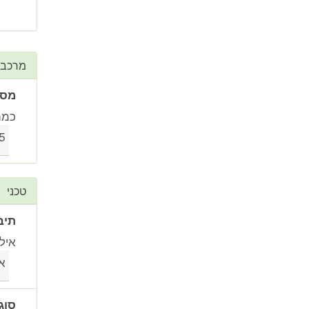
מרכב
מספ
כמה
5
טכני
תיב
איל
או
סוג