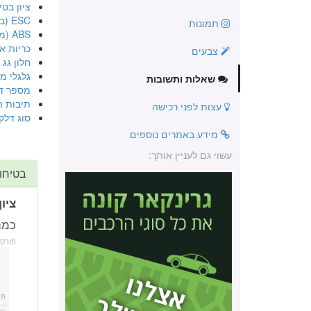
ציון בטיח
ESC (בקרת יציבות אלקטרונית)
תמונות
ABS (מערכת למניעת נעילה בבלימה)
כריות או
צבעים
חלון גג
גלגלי מג
שאלות ותשובות
מספר ד
תיבות ה
עצות לפני רכישה
סוג דלק
מידע באתרים נוספים
עשוי גם לעניין אותך:
בטיחו
ציון
כמה 
פורס
פו