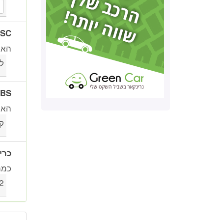
ESC (בקרת יציבות א
האם
ל
ABS (מערכת למניעת נע
האם 
ק
כרי
כמה
2 ו-