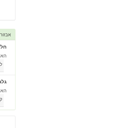
אבזור
חלו
האם
ל
גלג
האם
ק