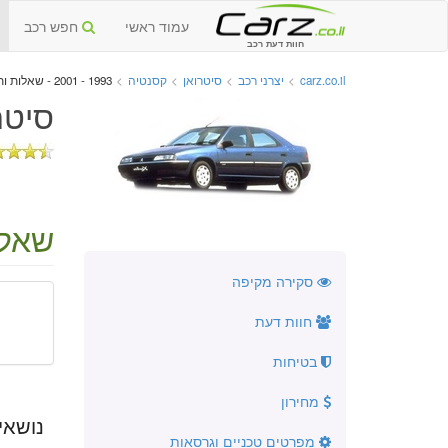
עמוד ראשי
חפש רכב
חוות דעת רכב
carz.co.il
>
יצרני רכב
>
סיטרואן
>
קסנטיה
>
1993 - 2001 - שאלות ותשובות
סיטרוא
שאלו
סקירה מקיפה
חוות דעת
בטיחות
מחירון
נושאי
מפרטים טכניים וגרסאות