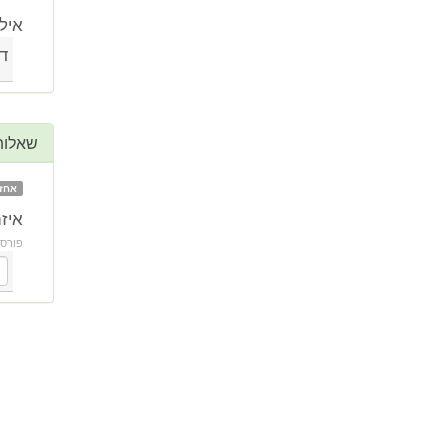
איל
די
שאלות
אחז
איז
פורס