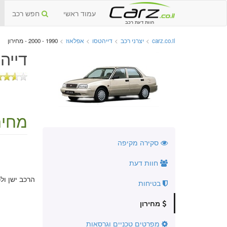
עמוד ראשי
חפש רכב
חוות דעת רכב
carz.co.il
>
יצרני רכב
>
דייהטסו
>
אפלאוז
>
1990 - 2000 - מחירון
דייהטס
מחירו
סקירה מקיפה
חוות דעת
הרכב ישן ול
בטיחות
מחירון
מפרטים טכניים וגרסאות