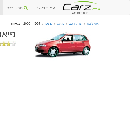
עמוד ראשי
חפש רכב
חוות דעת רכב
carz.co.il
>
יצרני רכב
>
פיאט
>
פונטו
>
1995 - 2000 - בטיחות
פיאט פו