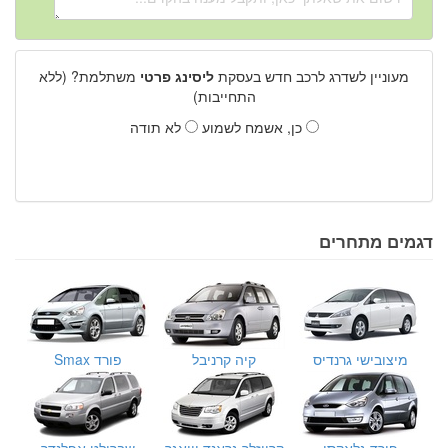
מעוניין לשדרג לרכב חדש בעסקת
ליסינג פרטי
משתלמת? (ללא
התחייבות)
כן, אשמח לשמוע
לא תודה
דגמים מתחרים
מיצובישי גרנדיס
קיה קרניבל
פורד Smax
פורד גלאקסי
קרייזלר גראנד וויאגר
שברולט אפלנדר