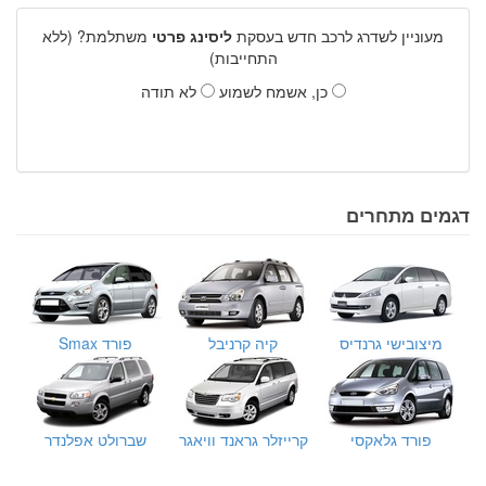
מעוניין לשדרג לרכב חדש בעסקת
ליסינג פרטי
משתלמת? (ללא
התחייבות)
כן, אשמח לשמוע
לא תודה
דגמים מתחרים
מיצובישי גרנדיס
קיה קרניבל
פורד Smax
פורד גלאקסי
קרייזלר גראנד וויאגר
שברולט אפלנדר