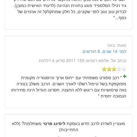
גיר רגיל! הסלספיד פוגע בחווית הנהיגה (לדעתי האישית כמובן).
לבדוק טוב טוב לפני שקונים, כל חלק שמתקלקל זה ארגזים של
כסף..."
מאת:
בועז
לפני 14 שנים, 8 חודשים
נכתב על:
אלפא רומיאו 159 2011 סדאן 4 דלתות
" רכב ספורט משפחתי עם ייחוס ארוך והיסטוריה מקומית
מפוקפקת בשל טיפול רשלני לאורך השנים. הרכב משלב בצורה
נאה שימושיות עם ריגוש ללא החצנה. חסרונו הגדול הינה סחירותו
הנמוכה יחסית "
מעוניין לשדרג לרכב חדש בעסקת
ליסינג פרטי
משתלמת? (ללא
התחייבות)