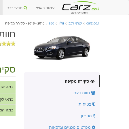
עמוד ראשי
חפש רכב
חוות דעת רכב
carz.co.il
>
יצרני רכב
>
וולוו
>
s60
>
2010 - 2018 - סקירה מקיפה
חוות
סקיר
סקירה מקיפה
כמה שוו
חוות דעת
כדאי לק
בטיחות
כמה הוא
מחירון
מפרטים טכניים וגרסאות