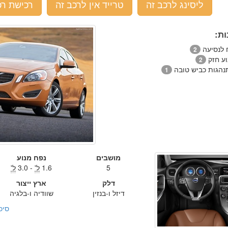
ליסינג לרכב זה
טרייד אין לרכב זה
רכישת רכ
ות:
ח לנסיעה
2
וע חזק
2
נהגות כביש טובה
1
מושבים
נפח מנוע
5
1.6
ל'
- 3.0
ל'
דלק
ארץ ייצור
דיזל ו-בנזין
שוודיה ו-בלגיה
סיכ