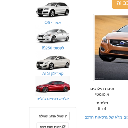
ב זה
אאודי Q5
לקסוס IS250
קאדילק ATS
תיבת הילוכים
אוטומטי
אלפא רומיאו ג'וליה
דלתות
4 ו-5
שאל אותנו שאלה
ום מלא של גרסאות הרכב
רשום חוות דעת